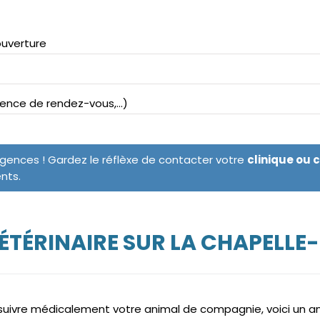
ouverture
bsence de rendez-vous,...)
rgences ! Gardez le réflèxe de contacter votre
clinique ou 
ents.
ÉTÉRINAIRE SUR LA CHAPELL
e suivre médicalement votre animal de compagnie, voici un 