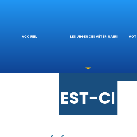
URGENCE
L’
ACCUEIL
LES URGENCES VÉTÉRINAIRES
VOTR
LES INTO
V
EST-CE 