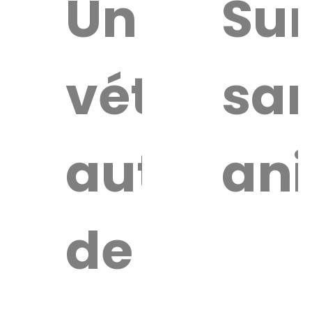
uver
Un
Sur
vétérinai
sa
re
érinaire
autour
an
de