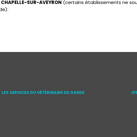
 LA CHAPELLE-SUR-AVEYRON
(certains établissements ne sou
de):
LES SERVICES DU VÉTÉRINAIRE DE GARDE
31