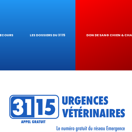
IQUES
AIRE
UR DE TOXICITÉ
SECOURS
LES DOSSIERS DU 3115
DON DE SANG CHIEN & CH
RÉSEAU
TIQUES VÉTÉRINA