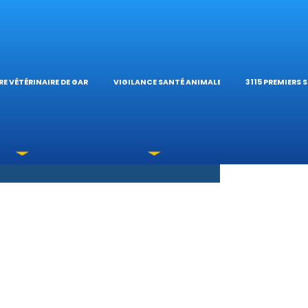
S OPHTALMOLOG
HÔPITAL VÉTÉRIN
CALCULATE
E VÉTÉRINAIRE DE GARDE
VIGILANCE SANTÉ ANIMALE
3115 PREMIERS 
XICATIONS
ÉTÉRINAIRES DU 
GUIDES PRA
UNE URGENCE?