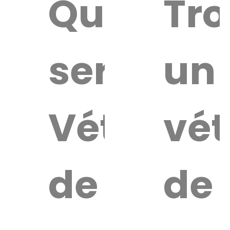
Quel
Tro
service
un
Vétérinai
vét
de
de