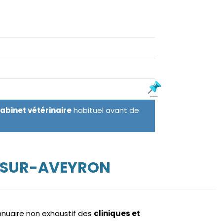
cabinet vétérinaire
habituel avant de
E-SUR-AVEYRON
annuaire non exhaustif des
cliniques et