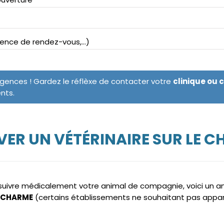
bsence de rendez-vous,...)
rgences ! Gardez le réflèxe de contacter votre
clinique ou 
ents.
ER UN VÉTÉRINAIRE SUR LE 
e suivre médicalement votre animal de compagnie, voici un 
LE CHARME
(certains établissements ne souhaitant pas appar