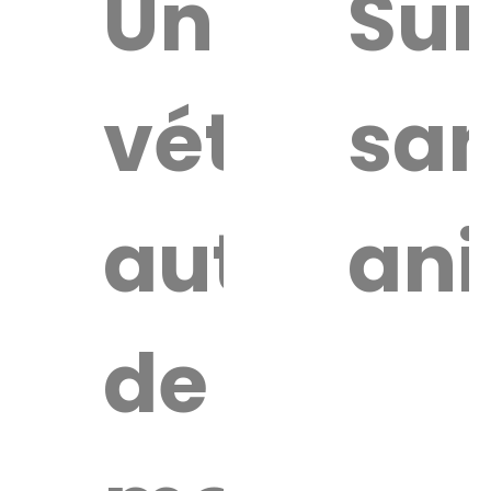
uver
Un
Sur
vétérinai
san
re
érinaire
autour
an
de