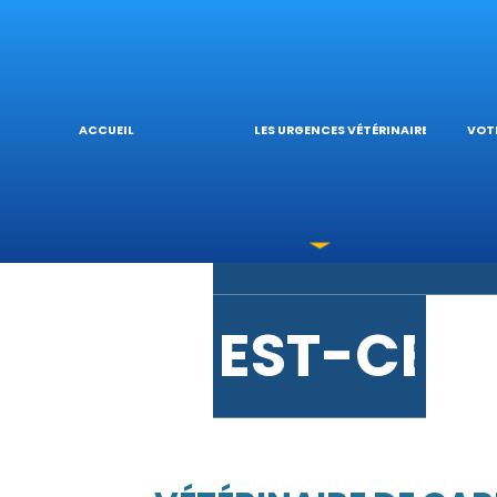
URGENCE
L’
ACCUEIL
LES URGENCES VÉTÉRINAIRES
VOTR
LES INTO
V
EST-CE 