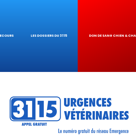
IQUES
AIRE
UR DE TOXICITÉ
SECOURS
LES DOSSIERS DU 3115
DON DE SANG CHIEN & CH
RÉSEAU
TIQUES VÉTÉRINA