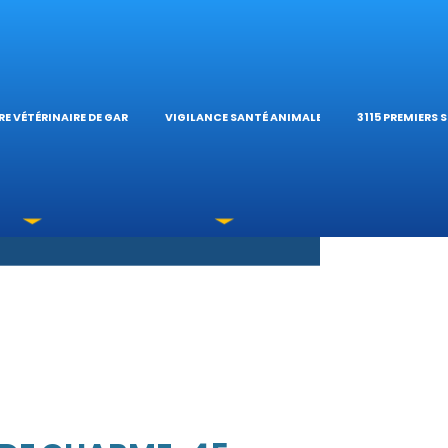
S OPHTALMOLOG
HÔPITAL VÉTÉRIN
CALCULATE
E VÉTÉRINAIRE DE GARDE
VIGILANCE SANTÉ ANIMALE
3115 PREMIERS 
XICATIONS
ÉTÉRINAIRES DU 
GUIDES PRA
UNE URGENCE?