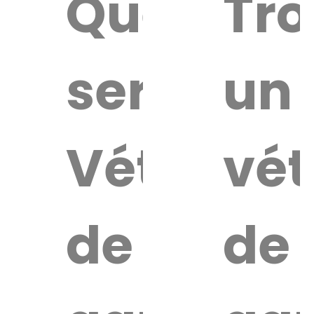
Quel
Tro
service
un
Vétérinai
vét
de
de