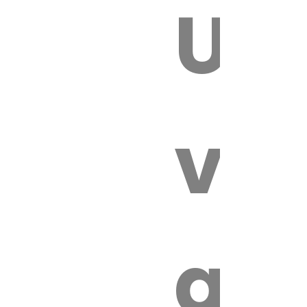
Un
E VÉTÉRI
vét
au