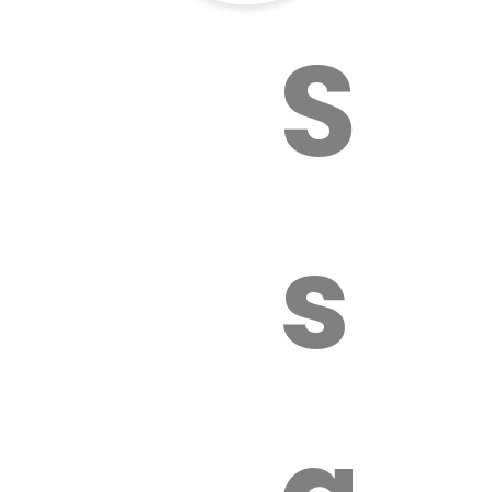
Sur
sa
é.