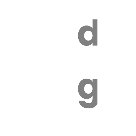
s
de
ires
ga