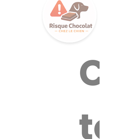
Cal
tox