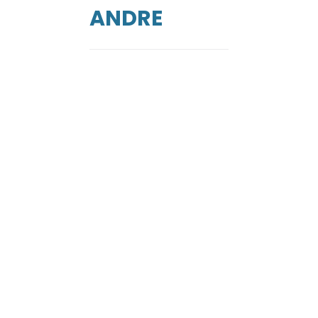
de
ANDRE
ga
RGENCES