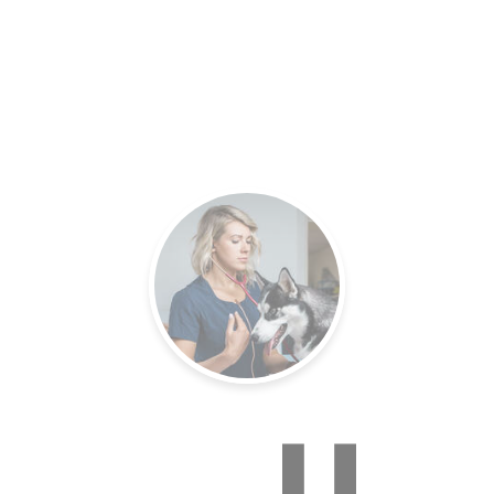
es.
Un