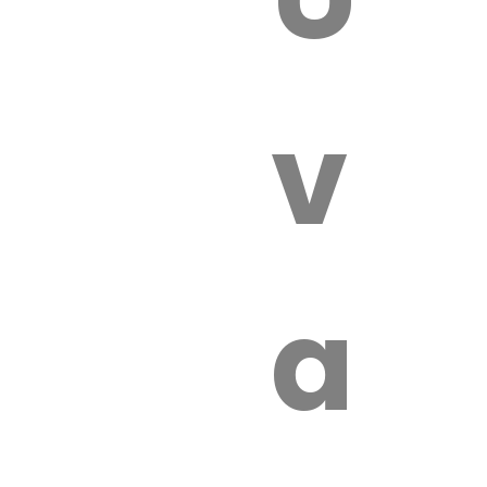
 VÉTÉRI
vét
aut