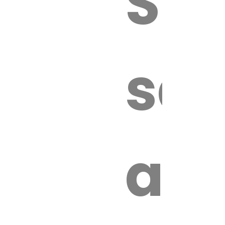
Sur
sa
an
é.