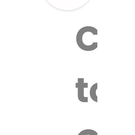
Cal
tox