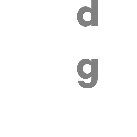
s
de
ires
ga