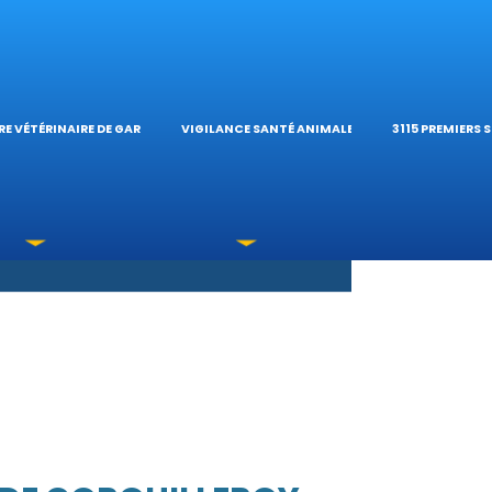
S OPHTALMOLOG
HÔPITAL VÉTÉRIN
CALCULATE
E VÉTÉRINAIRE DE GARDE
VIGILANCE SANTÉ ANIMALE
3115 PREMIERS 
XICATIONS
ÉTÉRINAIRES DU 
GUIDES PRA
UNE URGENCE?