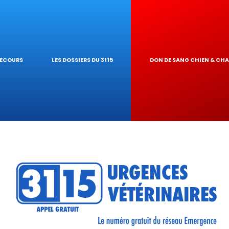
IQUES
AIRE
UR DE TOXICITÉ
SECOURS
LES DOSSIERS DU 3115
DON DE SANG CHIEN & CH
RÉSEAU
TIQUES VÉTÉRINA