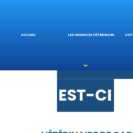
URGENCE
L’
ACCUEIL
LES URGENCES VÉTÉRINAIRES
VOTR
LES INTO
V
EST-CE 