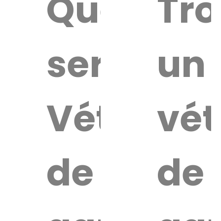
Quel
Tro
service
un
Vétérinai
vét
de
de