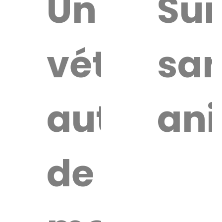
uver
Un
Sur
vétérinai
san
re
érinaire
autour
an
de