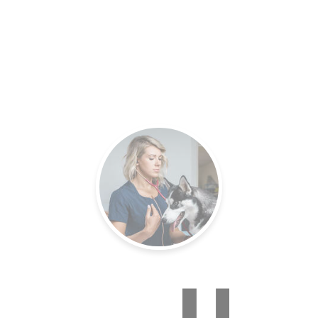
es.
Un