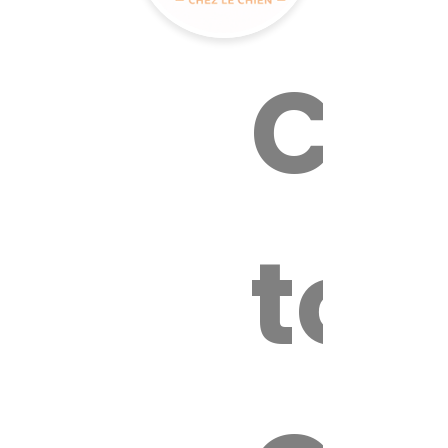
Cal
tox