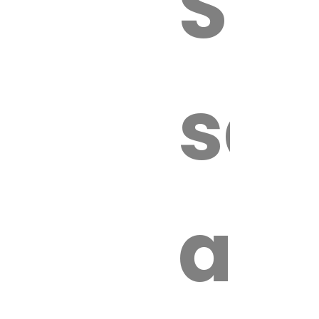
Sur
sa
an
é.