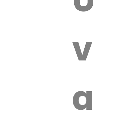
 VÉTÉRI
vét
au