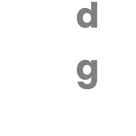
s
de
ires
ga