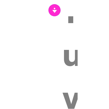
Tr
s
un
vét