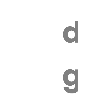
s
de
ires
ga