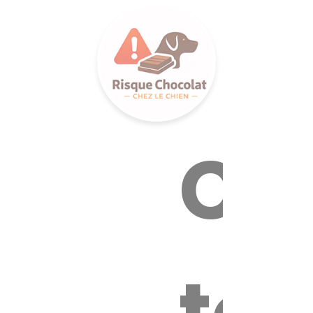
LANCE S
Ca
tox