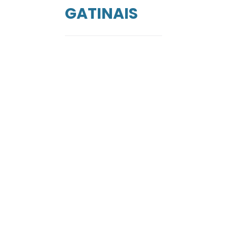
GATINAIS
de
ga