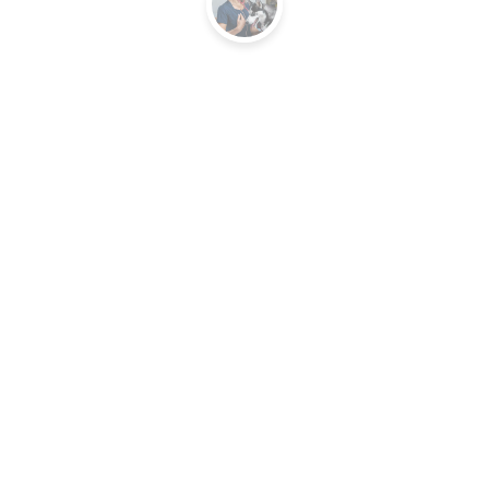
dez
v