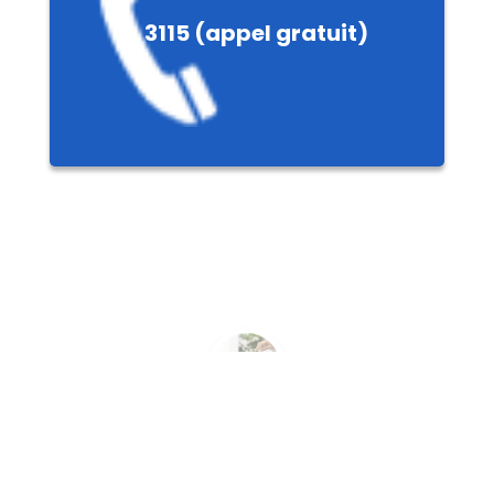
3115 (appel gratuit)
ale
nnières