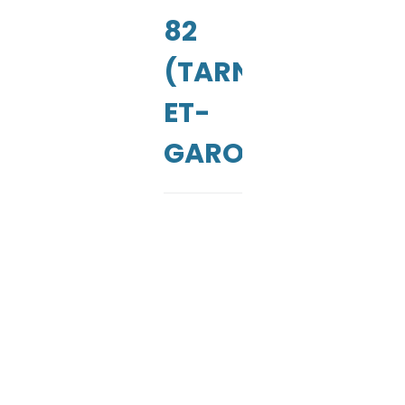
CUEIL
82
(TARN-
ET-
GARONNE)