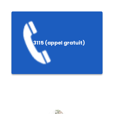
é
3115 (appel gratuit)
ale
nnières